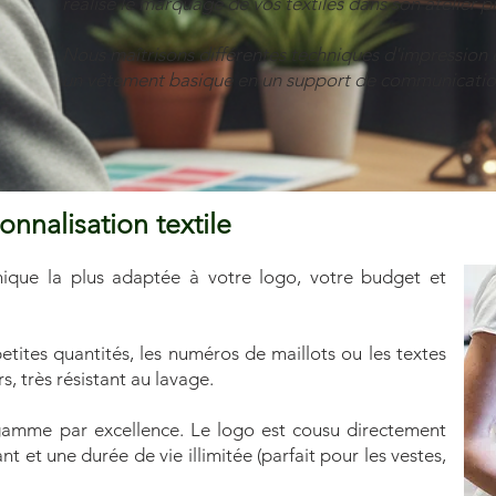
réalise le marquage de vos textiles dans son atelier
Nous maîtrisons différentes techniques d'impression 
un vêtement basique en un support de communication
nnalisation textile
nique la plus adaptée à votre logo, votre budget et
etites quantités, les numéros de maillots ou les textes
s, très résistant au lavage.
gamme par excellence. Le logo est cousu directement
ant et une durée de vie illimitée (parfait pour les vestes,