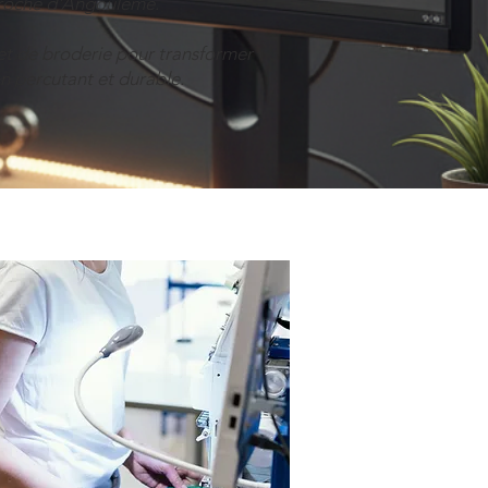
 proche d'Angoulême.
et de broderie pour transformer
 percutant et durable.