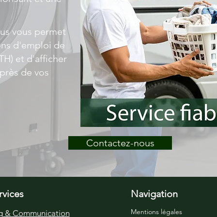
ous vous permet
ons d'emploi de
H) et d'afficher
près de vos
Contactez-nous
rvices
Navigation
Mentions légales
g & Communication