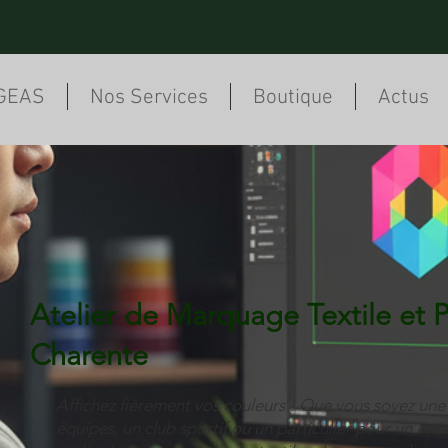
GEAS
Nos Services
Boutique
Actus
Atelier de Marquage Textile et P
Charente
Affichez fièrement vos couleurs ! Que vous soyez une 
équipes, un club sportif ou un particulier pour un é