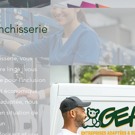
nchisserie
isserie, vous
re linge : vous
 pour l'inclusion
nt économique
e adaptée, nous
n situation de
 un
lorisant et une