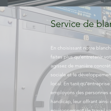
Service de bla
En choisissant notre blanch
faites plus qu'entretenir vot
agissez de manière concrète
sociale et le développeme
local. En tant qu'entrepris
employons des personnes e
handicap, leur offrant ainsi
environnement de travail va