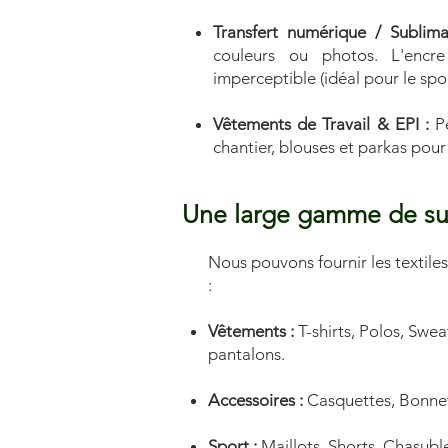
Transfert numérique / Sublim
couleurs ou photos. L'encre
imperceptible (idéal pour le spor
Vêtements de Travail & EPI :
Pe
chantier, blouses et parkas pour 
Une large gamme de sup
Nous pouvons fournir les textile
:
Vêtements :
T-shirts, Polos, Swea
pantalons.
Accessoires :
Casquettes, Bonnets,
Sport :
Maillots, Shorts, Chasubl