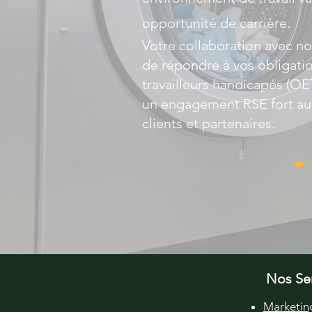
opportunité de carrière.
Votre collaboration avec n
de répondre à vos obligati
travailleurs handicapés (OET
un engagement RSE fort au
clients et partenaires.
Nos Se
Marketin