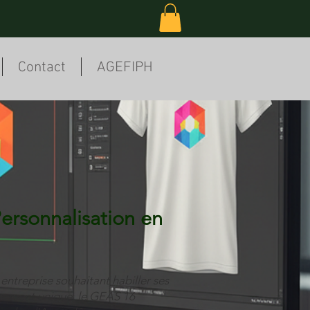
Contact
AGEFIPH
ersonnalisation en
entreprise souhaitant habiller ses
vénement unique, le GEAS 16