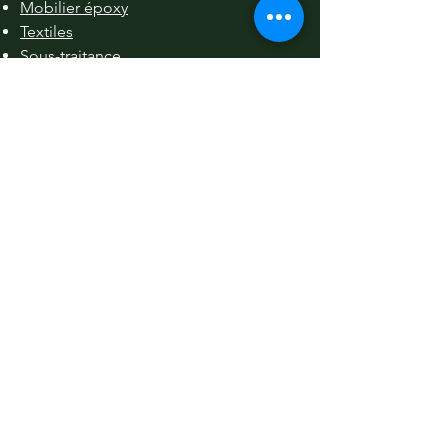
Mobilier époxy
Textiles
Sous-traitance
Navigation
Mentions légales
Politique en matière de cookies
Politique de confidentialité
Conditions Générales de
Vente
Conditions d'utilisation